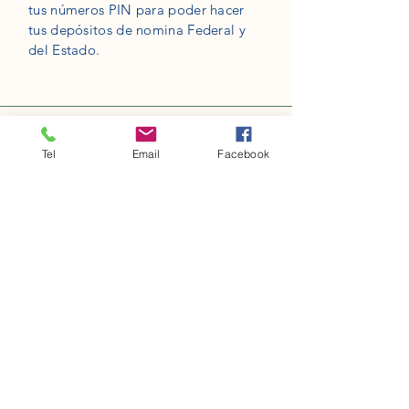
tus
números
PIN para poder hacer
tus
depósitos
de nomina Federal y
del Estado.
Tel
Email
Facebook
Tramite de Solicitud y
Renovación de ITIN
Number
Lo ayudamos con su solicitud y
renovación de su numero ITIN.